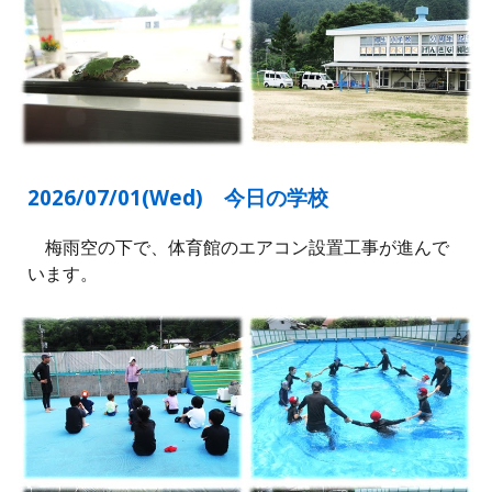
2026/0
7
/
01
(
Wed
)
今日の学校
梅雨空の下で、体育館のエアコン設置工事が進んで
います。