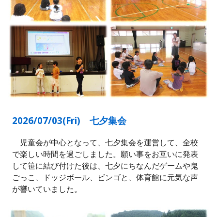
2026/07/0
3
(
Fri
)
七夕集会
児童会が中心となって、七夕集会を運営して、全校
で楽しい時間を過ごしました。願い事をお互いに発表
して笹に結び付けた後は、七夕にちなんだゲームや鬼
ごっこ、ドッジボール、ビンゴと、体育館に元気な声
が響いていました。