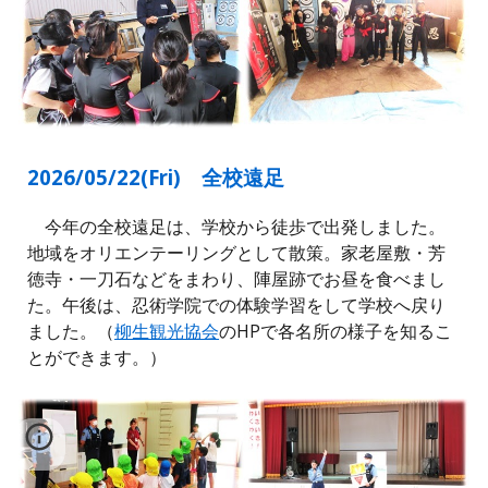
2026/05/2
2
(
Fri
)
全校遠足
今年の全校遠足は、学校から徒歩で出発しました。
地域をオリエンテーリングとして散策。家老屋敷・芳
徳寺・一刀石などをまわり、陣屋跡でお昼を食べまし
た。午後は、忍術学院での体験学習をして学校へ戻り
ました。（
柳生観光協会
のHPで各名所の様子を知るこ
とができます。）